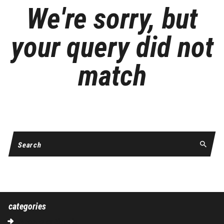
We're sorry, but
your query did not
match
CAN'T FIND WHAT YOU NEED? TAKE A MOMENT AND DO A SEARCH
BELOW OR START FROM
OUR HOMEPAGE
.
categories
Aucune catégorie